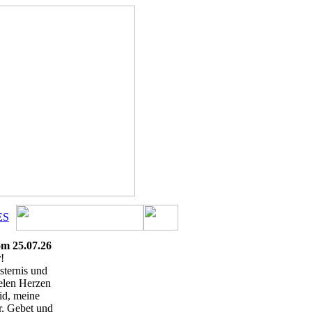
ES
om 25.07.26
!
ternis und
elen Herzen
id, meine
r, Gebet und