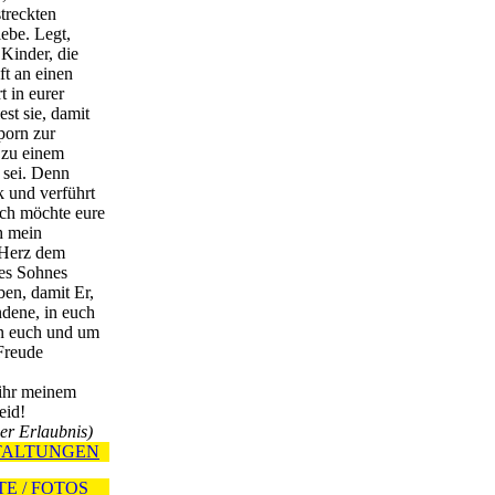
treckten
ebe. Legt,
 Kinder, die
ft an einen
t in eurer
est sie, damit
porn zur
zu einem
 sei. Denn
rk und verführt
Ich möchte eure
h mein
 Herz dem
es Sohnes
ben, damit Er,
ndene, in euch
in euch und um
Freude
ihr meinem
eid!
her Erlaubnis)
TALTUNGEN
E / FOTOS