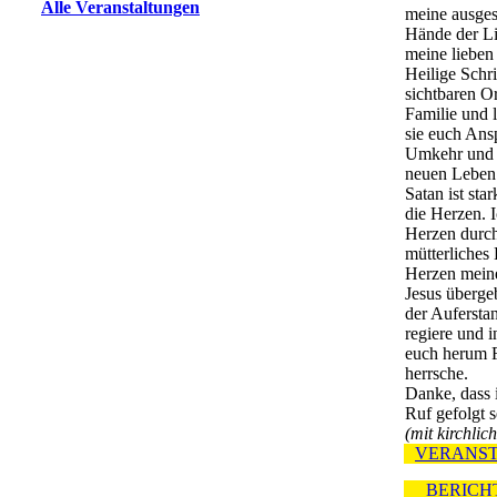
Alle Veranstaltungen
meine ausges
Hände der Li
meine lieben
Heilige Schri
sichtbaren Or
Familie und l
sie euch Ans
Umkehr und 
neuen Leben
Satan ist sta
die Herzen. 
Herzen durc
mütterliches
Herzen mein
Jesus überge
der Aufersta
regiere und 
euch herum 
herrsche.
Danke, dass 
Ruf gefolgt s
(mit kirchlic
VERANS
BERICHT