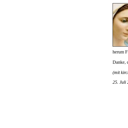
herum F
Danke, d
(mit kir
25. Juli