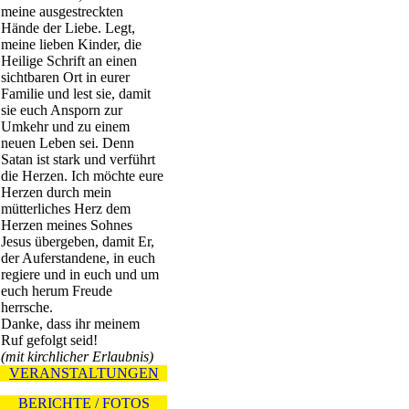
meine ausgestreckten
Hände der Liebe. Legt,
meine lieben Kinder, die
Heilige Schrift an einen
sichtbaren Ort in eurer
Familie und lest sie, damit
sie euch Ansporn zur
Umkehr und zu einem
neuen Leben sei. Denn
Satan ist stark und verführt
die Herzen. Ich möchte eure
Herzen durch mein
mütterliches Herz dem
Herzen meines Sohnes
Jesus übergeben, damit Er,
der Auferstandene, in euch
regiere und in euch und um
euch herum Freude
herrsche.
Danke, dass ihr meinem
Ruf gefolgt seid!
(mit kirchlicher Erlaubnis)
VERANSTALTUNGEN
BERICHTE / FOTOS